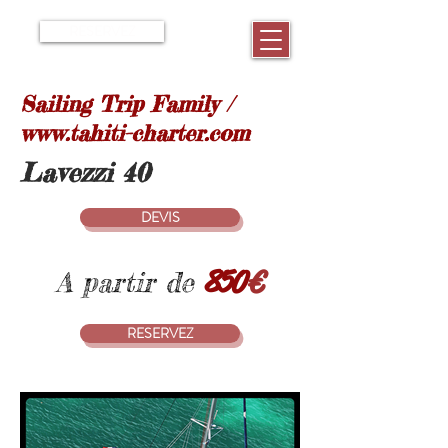
RESERVEZ
Sailing Trip Family /
www.tahiti-charter.com
Lavezzi 40
DEVIS
850
€
A part
ir de
RESERVEZ