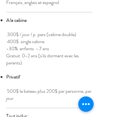
Français, anglais et espagnol
A la cabine
300$ / jour / p. pers (cabine double)
400$ single cabine
-30% enfants - 7 ans
Gratuit 0-2 ans (s'ils dorment avec les
parents)
Privatif
500$ le bateau plus 200$ par personne, par
jour
Tout inclus:
Les repas